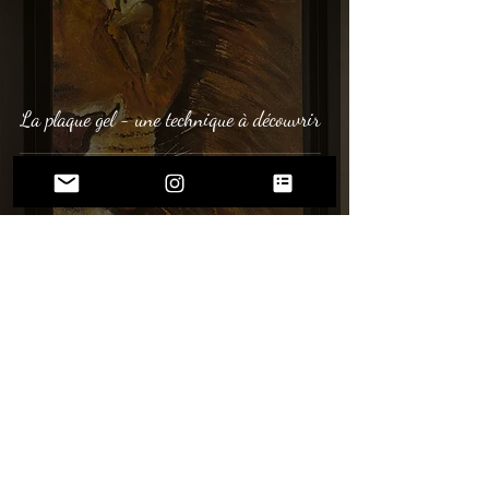
La plaque gel - une technique à découvrir
(+33) 06
08 71 89 84
latelierdedoune@gmail.com
218 route du chef Lieu
74350 Allonzier la Caille
France
Mentions légales