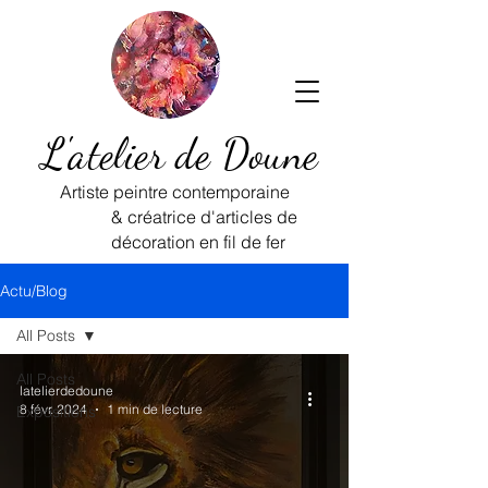
L'atelier de Doune
Artiste peintre contemporaine
& créatrice d'articles de
décoration en fil de fer
Actu/Blog
All Posts
All Posts
latelierdedoune
8 févr. 2024
1 min de lecture
Expositions