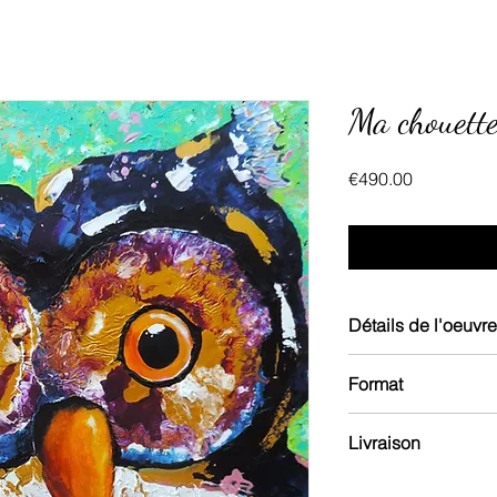
Ma chouette
Price
€490.00
Détails de l'oeuvre
Acrylique sur toile
Format
Toile sur chassis, n
2023
81 x 54 cm
Livraison
Frais de livraison off