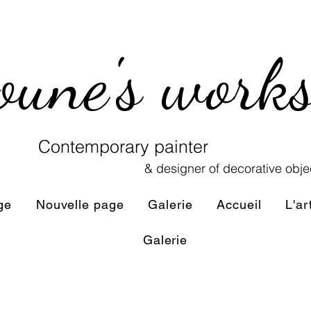
oune's work
Contemporary painter
& designer of decorative obje
ge
Nouvelle page
Galerie
Accueil
L'ar
Galerie